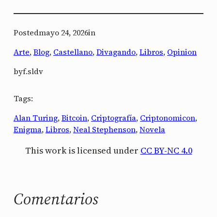
Posted
mayo 24, 2026
in
Arte
, 
Blog
, 
Castellano
, 
Divagando
, 
Libros
, 
Opinion
by
f.sldv
Tags:
Alan Turing
, 
Bitcoin
, 
Criptografía
, 
Criptonomicon
, 
Enigma
, 
Libros
, 
Neal Stephenson
, 
Novela
This work is licensed under
CC BY-NC 4.0
Comentarios