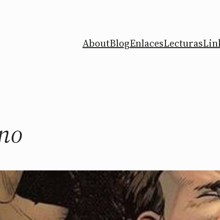
About
Blog
Enlaces
Lecturas
Lin
ano