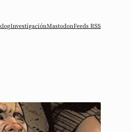
klog
Investigación
Mastodon
Feeds RSS