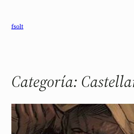
Saltar
al
contenido
fsolt
Categoría:
Castell