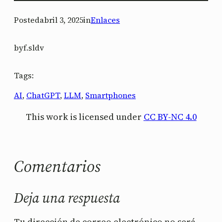
Posted
abril 3, 2025
in
Enlaces
by
f.sldv
Tags:
AI
, 
ChatGPT
, 
LLM
, 
Smartphones
This work is licensed under
CC BY-NC 4.0
Comentarios
Deja una respuesta
Tu dirección de correo electrónico no será