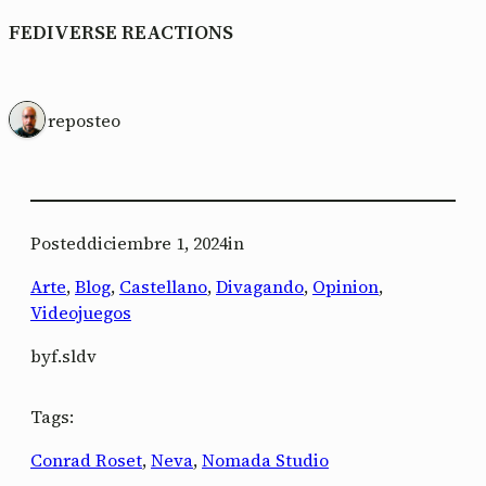
FEDIVERSE REACTIONS
1 reposteo
Posted
diciembre 1, 2024
in
Arte
, 
Blog
, 
Castellano
, 
Divagando
, 
Opinion
, 
Videojuegos
by
f.sldv
Tags:
Conrad Roset
, 
Neva
, 
Nomada Studio