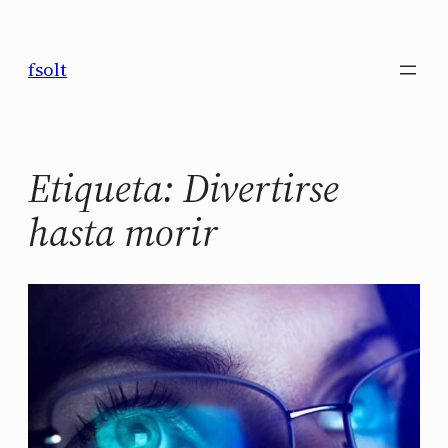
Saltar
al
fsolt
contenido
Etiqueta:
Divertirse
hasta morir