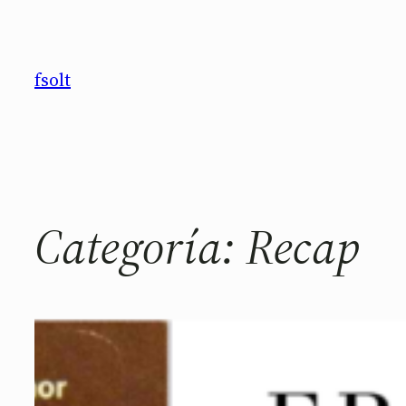
Saltar
al
contenido
fsolt
Categoría:
Recap