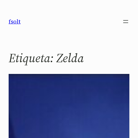
Saltar
al
fsolt
contenido
Etiqueta:
Zelda