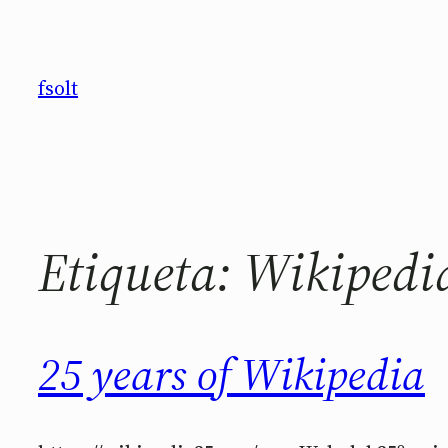
Saltar
al
contenido
fsolt
Etiqueta:
Wikipedi
25 years of Wikipedia