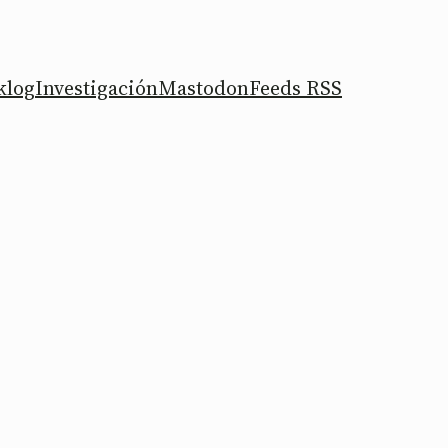
klog
Investigación
Mastodon
Feeds RSS