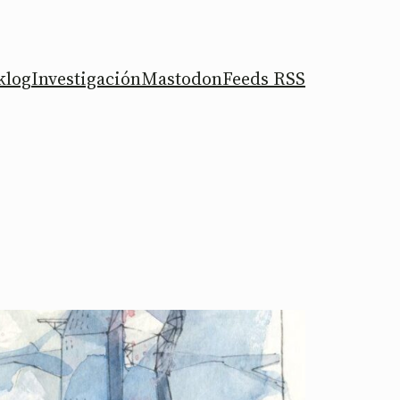
klog
Investigación
Mastodon
Feeds RSS