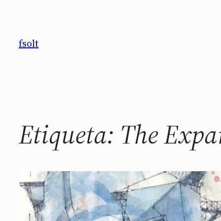
Saltar
al
contenido
fsolt
Etiqueta:
The Expa