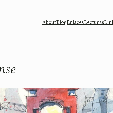
About
Blog
Enlaces
Lecturas
Lin
nse