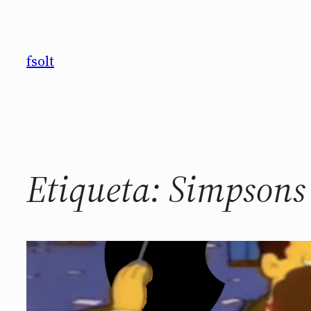
Saltar
al
contenido
fsolt
Etiqueta:
Simpsons