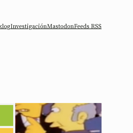
klog
Investigación
Mastodon
Feeds RSS