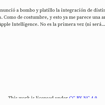
unció a bombo y platillo la integración de disti
vos. Como de costumbre, y esto ya me parece una a
Apple Intelligence. No es la primera vez (ni será
This work is licensed under
CC BY-NC 4.0