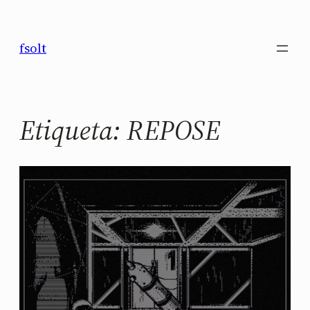
Saltar
al
fsolt
contenido
Etiqueta:
REPOSE