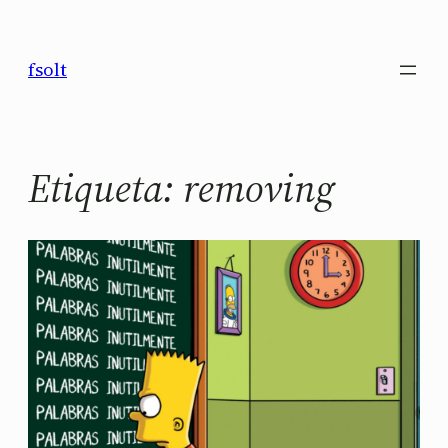
Saltar
al
fsolt
contenido
Etiqueta:
removing