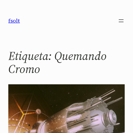
Saltar
al
fsolt
contenido
Etiqueta:
Quemando
Cromo