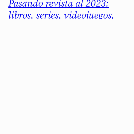
Pasando revista al 2023:
libros, series, videojuegos,
cine…
Otro año más, otra lista de cosillas que me
han resultado interesantes. Empecemos con
las series: Scavengers Reign Claramente
inspirada por Moebius y su Incal, Scavengers
Reign es un paseo fantástico por un mundo
alienígena. Si bien hacia el final de la serie
eché en falta una historia con algo más de
chicha, tiene momentos…
diciembre 30, 2023