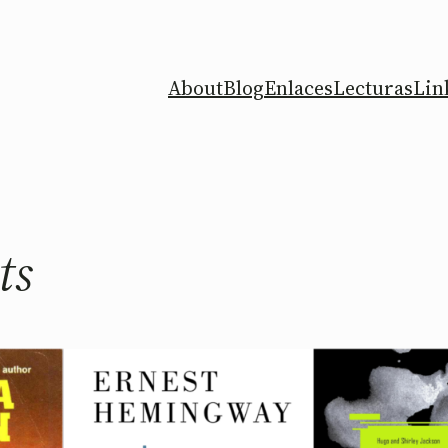
About
Blog
Enlaces
Lecturas
Lin
ts