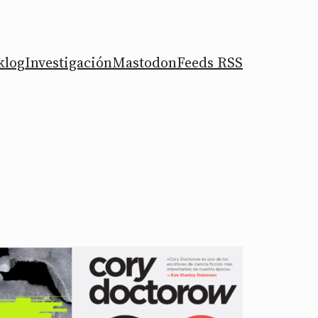
klog
Investigación
Mastodon
Feeds RSS