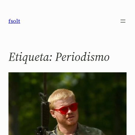
Saltar
al
fsolt
contenido
Etiqueta:
Periodismo