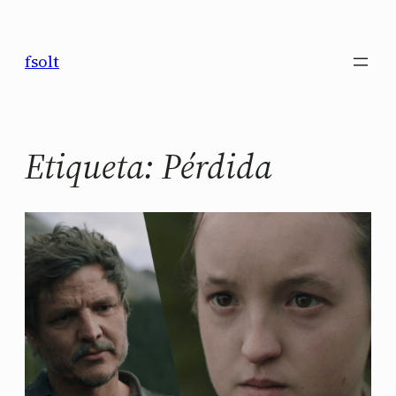
Saltar
al
fsolt
contenido
Etiqueta:
Pérdida