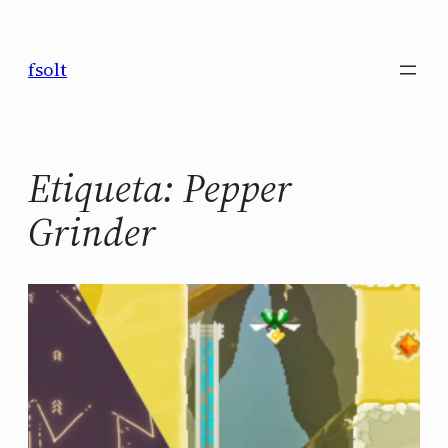
Saltar
al
fsolt
contenido
Etiqueta:
Pepper
Grinder