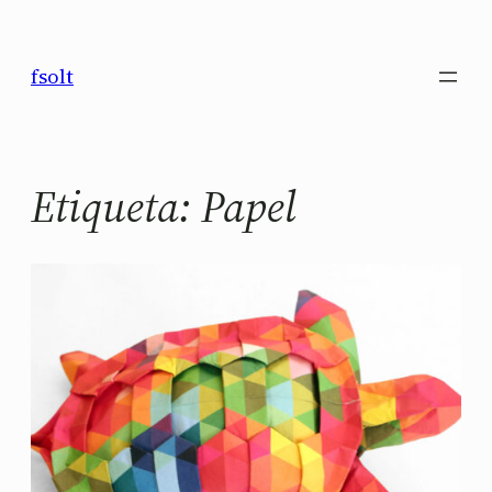
Saltar
al
fsolt
contenido
Etiqueta:
Papel