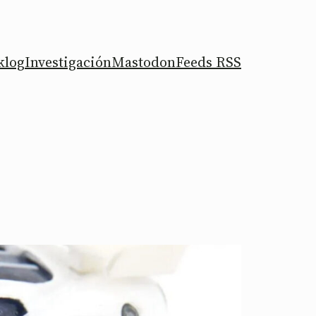
klog
Investigación
Mastodon
Feeds RSS