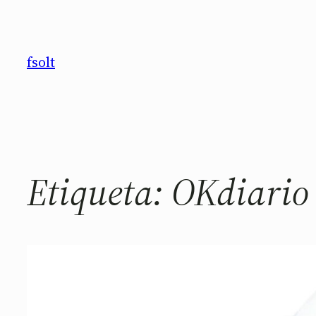
Saltar
al
contenido
fsolt
Etiqueta:
OKdiario