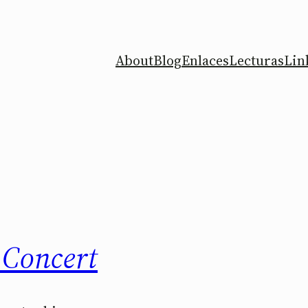
About
Blog
Enlaces
Lecturas
Lin
k Concert