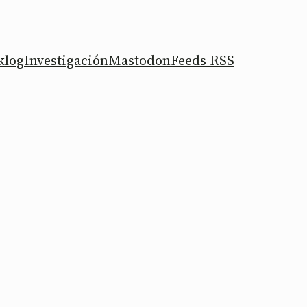
klog
Investigación
Mastodon
Feeds RSS