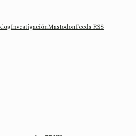
klog
Investigación
Mastodon
Feeds RSS