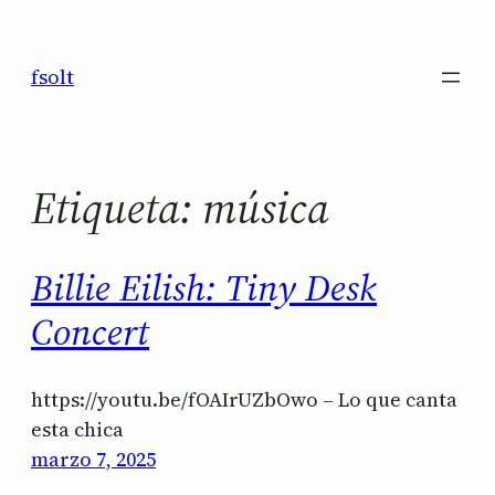
Saltar
al
fsolt
contenido
Etiqueta:
música
Billie Eilish: Tiny Desk
Concert
https://youtu.be/fOAIrUZbOwo – Lo que canta
esta chica
marzo 7, 2025