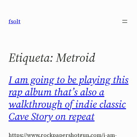
Saltar
al
fsolt
contenido
Etiqueta:
Metroid
I am going to be playing this
rap album that’s also a
walkthrough of indie classic
Cave Story on repeat
https://www.rockpapershotgun.com/i-am-