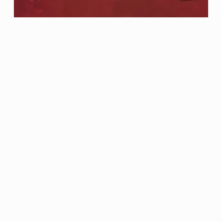
El Cuento de la Criada –
Margaret Atwood (1985)
Típico libro que me leí en el instituto y no me
dijo mucho (imagínate cómo estaban las cosas
por aquel entonces, que me pasó lo mismo
con Un Mundo Feliz; 1984; El Señor de las
Moscas y algún que otro clásico más), pero
que ha ido ganando enteros con cada
relectura (y van ya unas…
junio 24, 2025