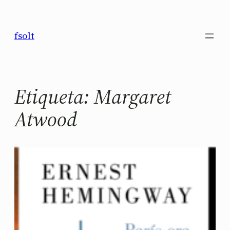
Saltar
al
fsolt
contenido
Etiqueta:
Margaret
Atwood