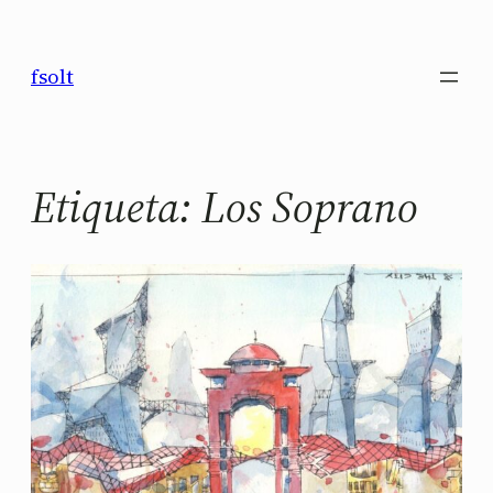
Saltar
al
fsolt
contenido
Etiqueta:
Los Soprano