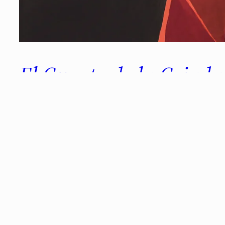
El Cuento de la Criad
Típico libro que me leí en el instituto y no
mismo con Un Mundo Feliz; 1984; El Señor de
relectura (y van ya unas…
junio 24, 2025