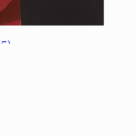
5)
por aquel entonces, que me pasó lo
 que ha ido ganando enteros con cada