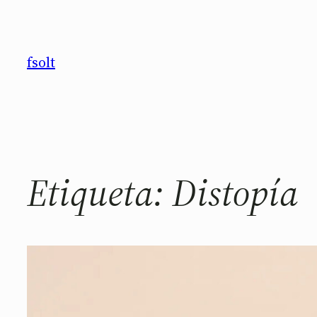
Saltar
al
contenido
fsolt
Etiqueta:
Distopía