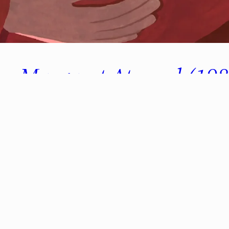
a – Margaret Atwood (198
 me dijo mucho (imagínate cómo estaban las cosas 
 las Moscas y algún que otro clásico más), pero