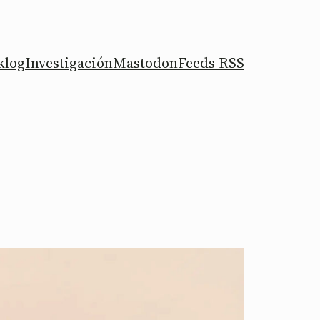
klog
Investigación
Mastodon
Feeds RSS