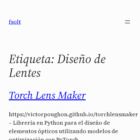
Saltar
al
fsolt
contenido
Etiqueta:
Diseño de
Lentes
Torch Lens Maker
https://victorpoughon.github.io/torchlensmaker
– Librería en Python para el diseño de
elementos ópticos utilizando modelos de
optimización con PyTorch