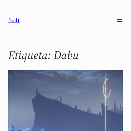
Saltar
al
fsolt
contenido
Etiqueta:
Dabu