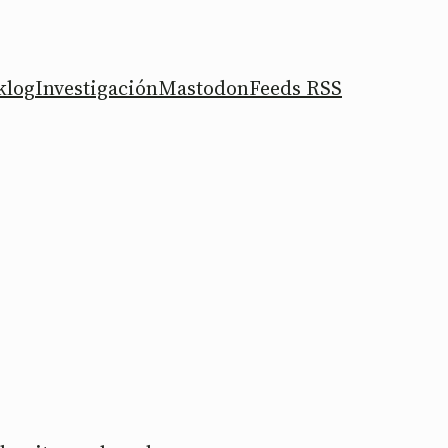
klog
Investigación
Mastodon
Feeds RSS