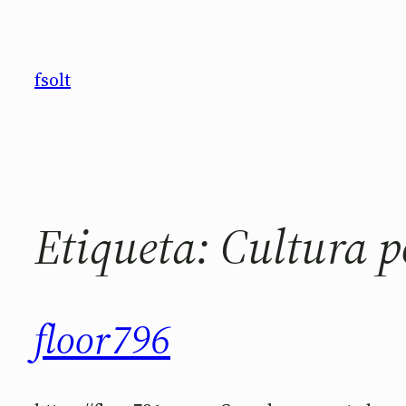
Saltar
al
contenido
fsolt
Etiqueta:
Cultura p
floor796