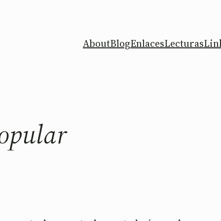
About
Blog
Enlaces
Lecturas
Lin
opular