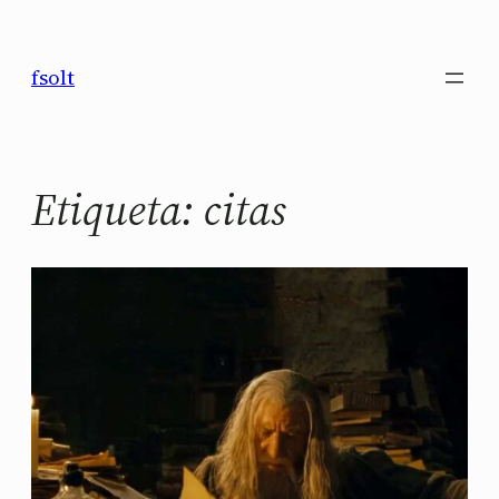
Saltar
al
fsolt
contenido
Etiqueta:
citas