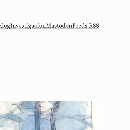
klog
Investigación
Mastodon
Feeds RSS