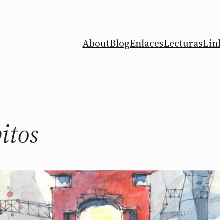
About
Blog
Enlaces
Lecturas
Lin
itos