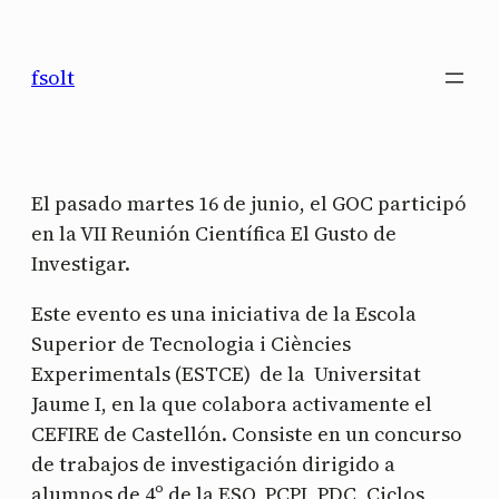
Saltar
al
fsolt
contenido
El pasado martes 16 de junio, el GOC participó
en la VII Reunión Científica El Gusto de
Investigar.
Este evento es una iniciativa de la Escola
Superior de Tecnologia i Ciències
Experimentals (ESTCE) de la Universitat
Jaume I, en la que colabora activamente el
CEFIRE de Castellón. Consiste en un concurso
de trabajos de investigación dirigido a
alumnos de 4º de la ESO, PCPI, PDC, Ciclos