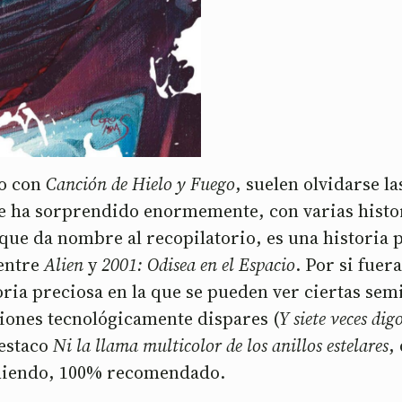
do con
Canción de Hielo y Fuego
, suelen olvidarse l
me ha sorprendido enormemente, con varias histori
 que da nombre al recopilatorio, es una historia 
 entre
Alien
y
2001: Odisea en el Espacio
. Por si fue
ria preciosa en la que se pueden ver ciertas semil
iones tecnológicamente dispares (
Y siete veces di
Destaco
Ni la llama multicolor de los anillos estelares
,
miendo, 100% recomendado.