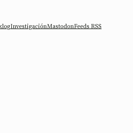
klog
Investigación
Mastodon
Feeds RSS