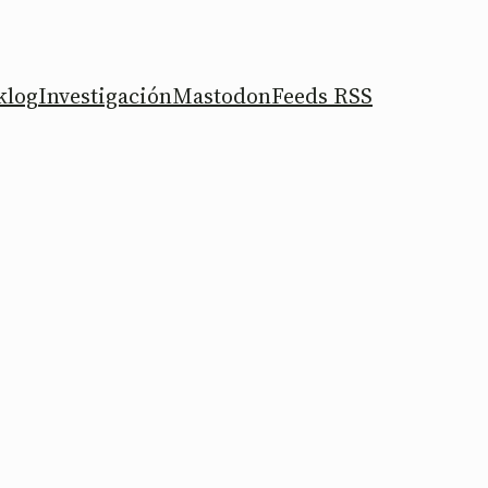
klog
Investigación
Mastodon
Feeds RSS