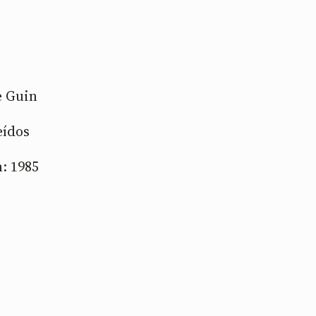
e Guin
eídos
: 1985