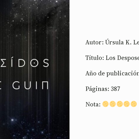
Autor: Úrsula K. L
Título: Los Despos
Año de publicación
Páginas: 387
Nota: