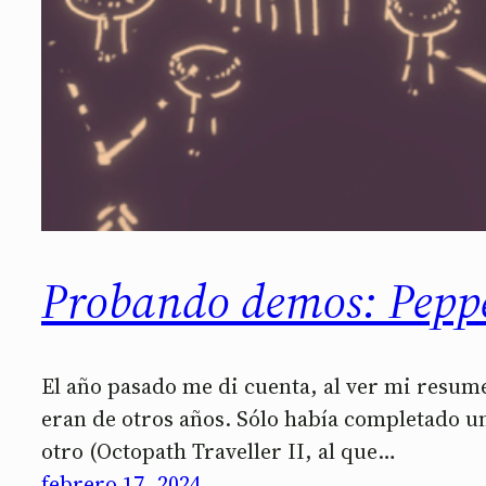
Probando demos: Peppe
El año pasado me di cuenta, al ver mi resume
eran de otros años. Sólo había completado un
otro (Octopath Traveller II, al que…
febrero 17, 2024