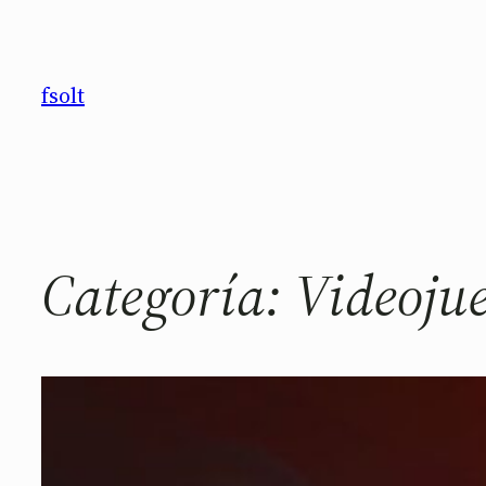
Saltar
al
contenido
fsolt
Categoría:
Videoju