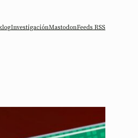
klog
Investigación
Mastodon
Feeds RSS