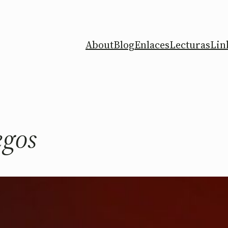
About
Blog
Enlaces
Lecturas
Lin
egos