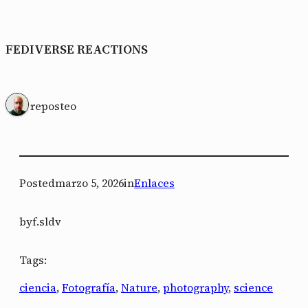
FEDIVERSE REACTIONS
1 reposteo
Posted
marzo 5, 2026
in
Enlaces
by
f.sldv
Tags:
ciencia
, 
Fotografía
, 
Nature
, 
photography
, 
science