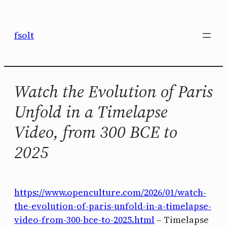
Saltar
al
fsolt
contenido
Watch the Evolution of Paris
Unfold in a Timelapse
Video, from 300 BCE to
2025
https://www.openculture.com/2026/01/watch-
the-evolution-of-paris-unfold-in-a-timelapse-
video-from-300-bce-to-2025.html
– Timelapse