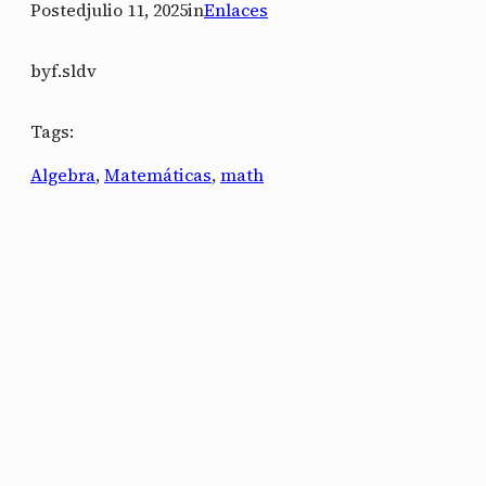
Posted
julio 11, 2025
in
Enlaces
by
f.sldv
Tags:
Algebra
, 
Matemáticas
, 
math