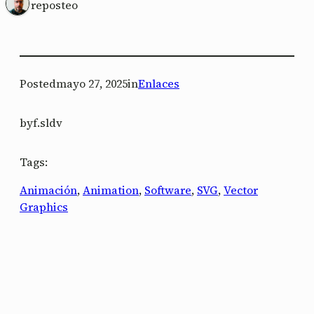
1 reposteo
Posted
mayo 27, 2025
in
Enlaces
by
f.sldv
Tags:
Animación
, 
Animation
, 
Software
, 
SVG
, 
Vector
Graphics