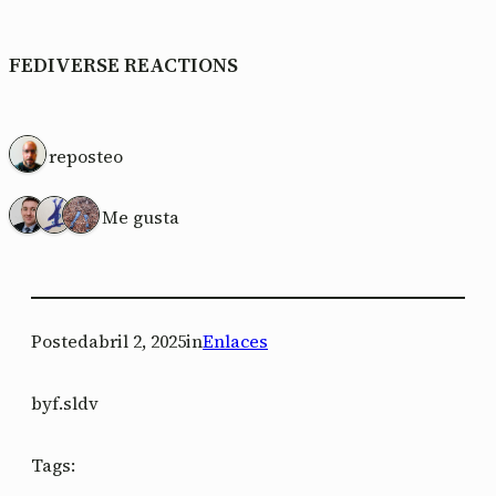
FEDIVERSE REACTIONS
1 reposteo
3 Me gusta
Posted
abril 2, 2025
in
Enlaces
by
f.sldv
Tags: