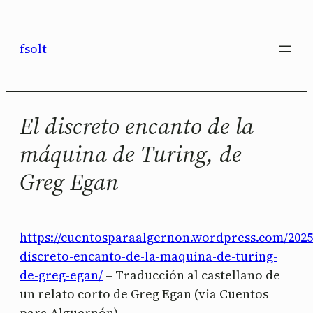
Saltar
al
fsolt
contenido
El discreto encanto de la
máquina de Turing, de
Greg Egan
https://cuentosparaalgernon.wordpress.com/2025/
discreto-encanto-de-la-maquina-de-turing-
de-greg-egan/
– Traducción al castellano de
un relato corto de Greg Egan (via Cuentos
para Alguernón)