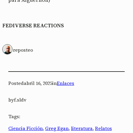
FEDIVERSE REACTIONS
1 reposteo
Posted
abril 16, 2025
in
Enlaces
by
f.sldv
Tags:
Ciencia Ficción
, 
Greg Egan
, 
literatura
, 
Relatos