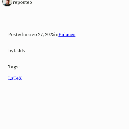
1 reposteo
Posted
marzo 27, 2025
in
Enlaces
by
f.sldv
Tags:
LaTeX