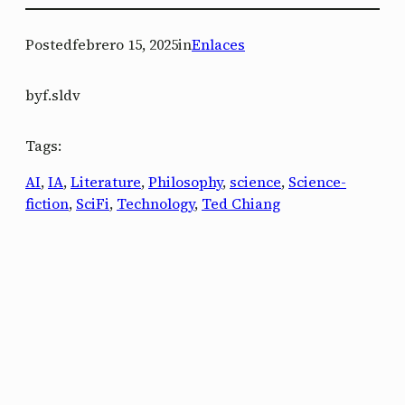
Posted
febrero 15, 2025
in
Enlaces
by
f.sldv
Tags:
AI
, 
IA
, 
Literature
, 
Philosophy
, 
science
, 
Science-
fiction
, 
SciFi
, 
Technology
, 
Ted Chiang