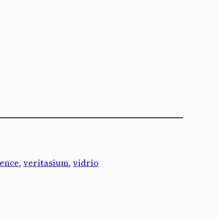
ience
, 
veritasium
, 
vidrio