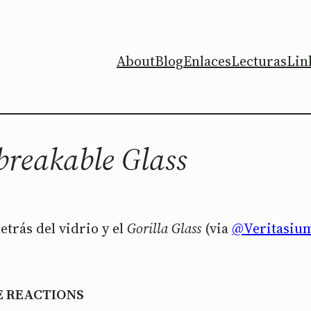
About
Blog
Enlaces
Lecturas
Lin
reakable Glass
etrás del vidrio y el
Gorilla Glass
(via
@Veritasiu
E REACTIONS