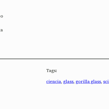
eo
ta
Tags:
ciencia
, 
glass
, 
gorilla glass
, 
sc