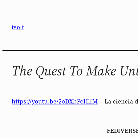
Saltar
al
contenido
fsolt
The Quest To Make Unb
https://youtu.be/2oDXbFcHliM
– La ciencia d
FEDIVERS