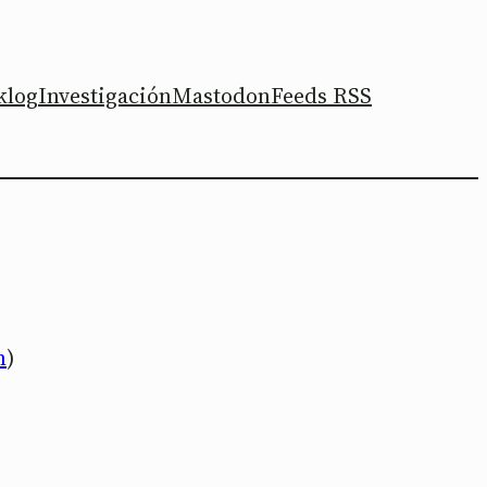
klog
Investigación
Mastodon
Feeds RSS
m
)