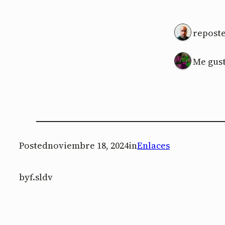
1 repost
1 Me gus
Posted
noviembre 18, 2024
in
Enlaces
by
f.sldv