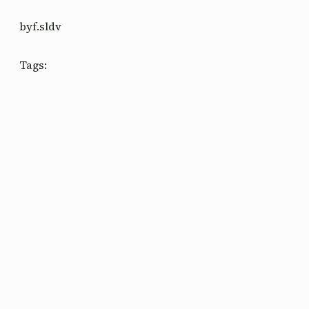
by
f.sldv
Tags: