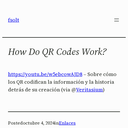
Saltar
al
fsolt
contenido
How Do QR Codes Work?
https://youtu.be/w5ebcowAJD8
– Sobre cómo
los QR codifican la información y la historia
detrás de su creación (via @
Veritasium
)
Posted
octubre 4, 2024
in
Enlaces