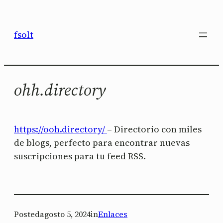
Saltar
al
fsolt
contenido
ohh.directory
https://ooh.directory/
– Directorio con miles
de blogs, perfecto para encontrar nuevas
suscripciones para tu feed RSS.
Posted
agosto 5, 2024
in
Enlaces