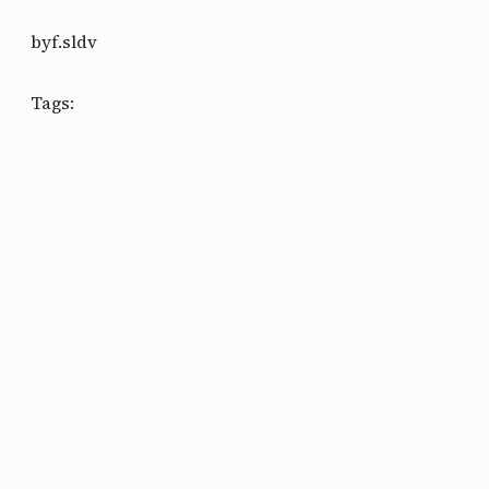
by
f.sldv
Tags: