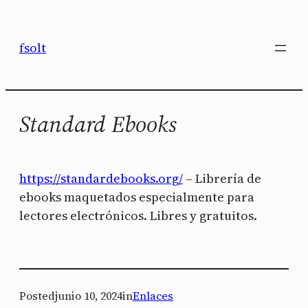
Saltar
al
fsolt
contenido
Standard Ebooks
https://standardebooks.org/
– Librería de
ebooks maquetados especialmente para
lectores electrónicos. Libres y gratuitos.
Posted
junio 10, 2024
in
Enlaces